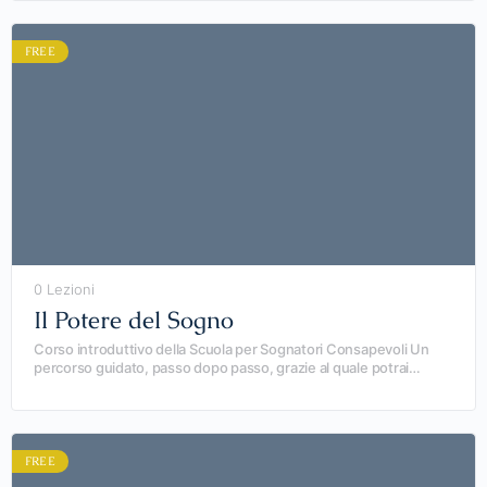
FREE
0 Lezioni
Il Potere del Sogno
Corso introduttivo della Scuola per Sognatori Consapevoli Un
percorso guidato, passo dopo passo, grazie al quale potrai
aumentare la confidenza con i tuoi sogni e…
FREE