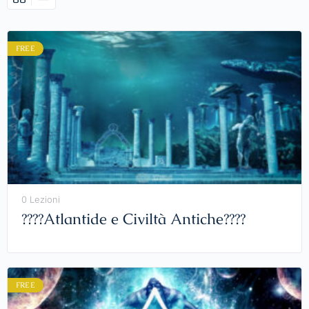
FREE
0 Lezioni
????️Atlantide e Civiltà Antiche????️
FREE