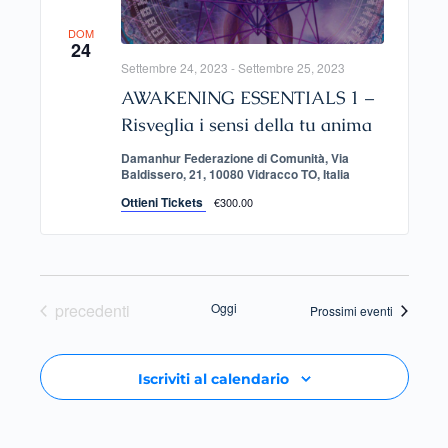
DOM
24
Settembre 24, 2023
-
Settembre 25, 2023
AWAKENING ESSENTIALS 1 –
Risveglia i sensi della tu anima
Damanhur Federazione di Comunità, Via
Baldissero, 21, 10080 Vidracco TO, Italia
Ottieni Tickets
€300.00
Eventi
precedenti
Oggi
Prossimi eventi
Iscriviti al calendario