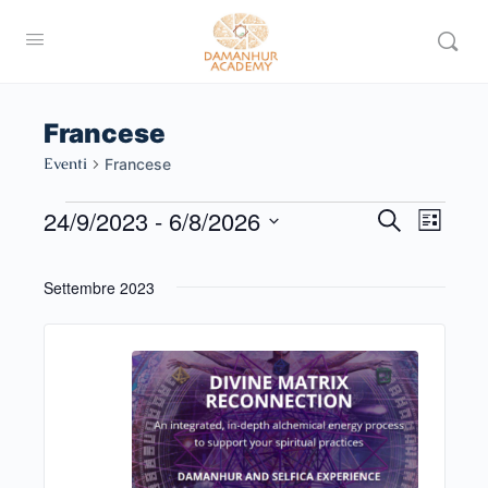
Francese
Eventi
Francese
24/9/2023
 - 
6/8/2026
Eventi
Even
Cerca
Lista
Vist
Ricerca
Seleziona
Navi
la
e
Settembre 2023
data.
viste
Navigaz