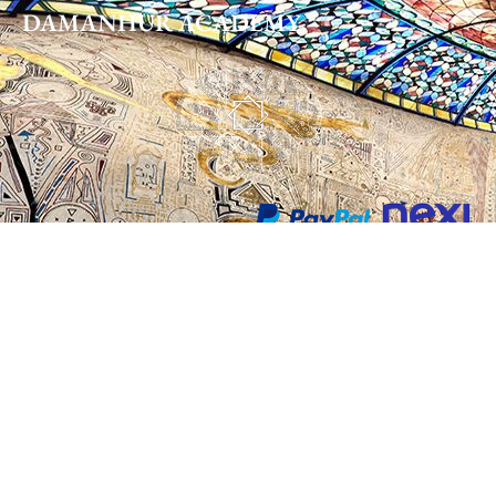
DAMANHUR
ACADEMY
DHORA Impresa Sociale S.r.l.
Via Baldissero n.21 , 10080
Vidracco – TORINO – ITALY
P. IVA IT09860720011
info@damanhur.academy